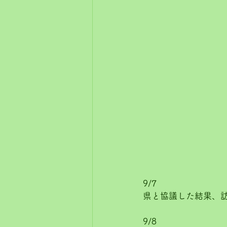
9/7
県と協議した結果、
9/8