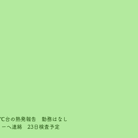
8℃台の熱発報告　勤務はなし
ーへ連絡　23日検査予定