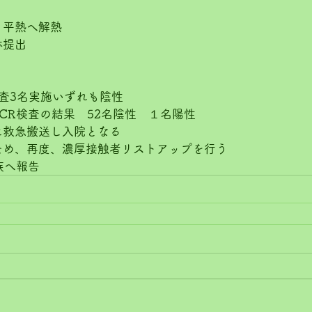
　平熱へ解熱
体提出
査3名実施いずれも陰性
CR検査の結果　52名陰性　１名陽性
に救急搬送し入院となる
ため、再度、濃厚接触者リストアップを行う
族へ報告