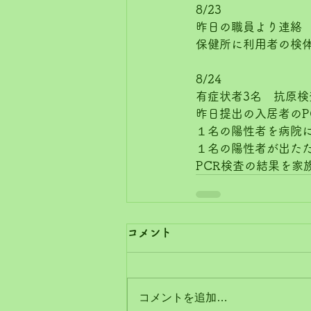
8/23
昨日の職員より連絡
保健所に利用者の検
8/24
有症状者3名　抗原検
昨日提出の入居者のP
１名の陽性者を病院
１名の陽性者が出た
PCR検査の結果を家
コメント
コメントを追加…