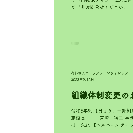
空室情報 Aタイプ 2床 Bタイプ 3床 Cタイプ 16床 Dタイプ 2床 現在まだ空室がございます。 見学も可能ですの
で是非お問合せください。
有料老人ホームグリーンヴィレッジ
2023年9月2日
組織体制変更の
令和5年9月1日より、一部
施設長 吉崎 裕二 事
村 久紀 【ヘルパーステーシ